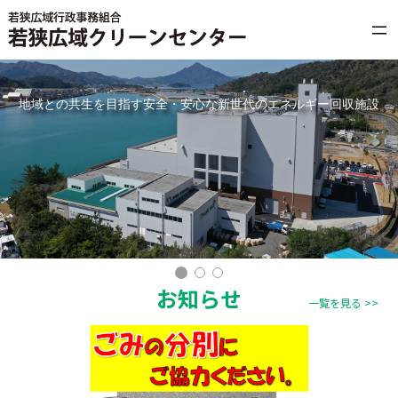
内
容
を
ス
キ
地域との共生を目指す安全・安心な新世代のエネルギー回収施設
ッ
プ
お知らせ
一覧を見る >>